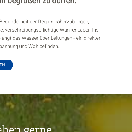
on begrüßen zu dürfen.
Besonderheit der Region näherzubringen,
le, verschreibungspflichtige Wannenbäder. Ins
angt das Wasser über Leitungen - ein direkter
pannung und Wohlbefinden.
LEN
ehen gerne