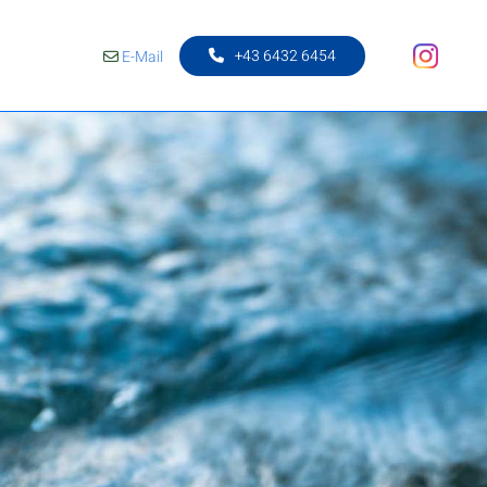
+43 6432 6454
E-Mail
