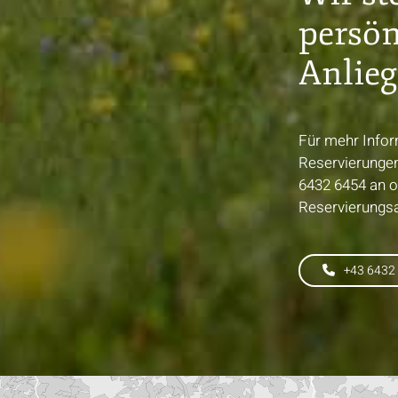
persön
Anlieg
Für mehr Infor
Reservierunge
6432 6454
an o
Reservierungs
+43 6432