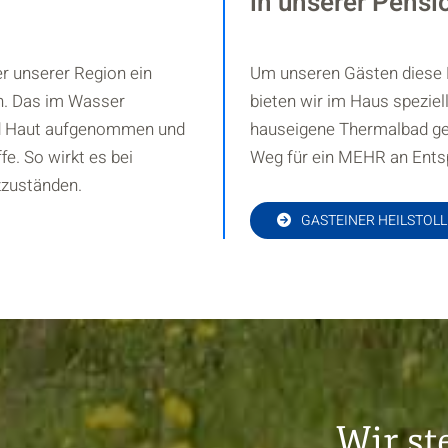
in unserer Pensi
r unserer Region ein
Um unseren Gästen diese 
on. Das im Wasser
bieten wir im Haus speziel
nd Haut aufgenommen und
hauseigene Thermalbad gel
. So wirkt es bei
Weg für ein MEHR an Ents
zzuständen.
GASTEINER HEILSTOL
Wir st